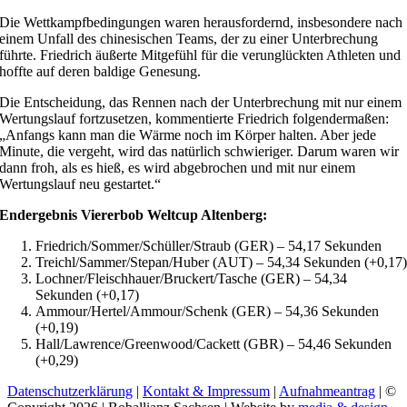
Die Wettkampfbedingungen waren herausfordernd, insbesondere nach
einem Unfall des chinesischen Teams, der zu einer Unterbrechung
führte. Friedrich äußerte Mitgefühl für die verunglückten Athleten und
hoffte auf deren baldige Genesung.
Die Entscheidung, das Rennen nach der Unterbrechung mit nur einem
Wertungslauf fortzusetzen, kommentierte Friedrich folgendermaßen:
„Anfangs kann man die Wärme noch im Körper halten. Aber jede
Minute, die vergeht, wird das natürlich schwieriger. Darum waren wir
dann froh, als es hieß, es wird abgebrochen und mit nur einem
Wertungslauf neu gestartet.“
Endergebnis Viererbob Weltcup Altenberg:
Friedrich/Sommer/Schüller/Straub (GER) – 54,17 Sekunden
Treichl/Sammer/Stepan/Huber (AUT) – 54,34 Sekunden (+0,17
Lochner/Fleischhauer/Bruckert/Tasche (GER) – 54,34
Sekunden (+0,17)
Ammour/Hertel/Ammour/Schenk (GER) – 54,36 Sekunden
(+0,19)
Hall/Lawrence/Greenwood/Cackett (GBR) – 54,46 Sekunden
(+0,29)
Datenschutzerklärung
|
Kontakt & Impressum
|
Aufnahmeantrag
| ©