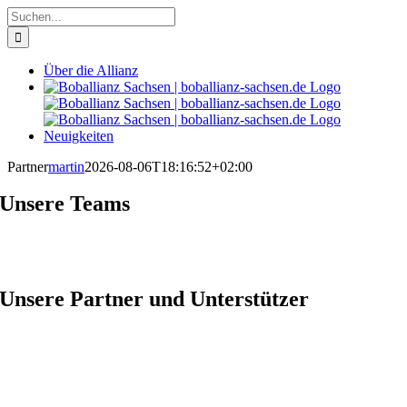
Zum
Suche
Inhalt
nach:
springen
Über die Allianz
Neuigkeiten
Partner
martin
2026-08-06T18:16:52+02:00
Unsere Teams
Unsere Partner und Unterstützer